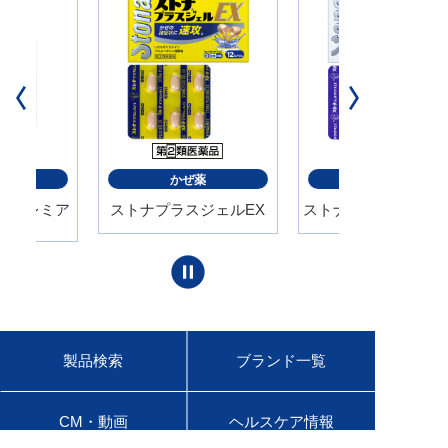
ンク剤
かぜ薬
かぜ薬
液プレミア
ストナプラスジェルEX
ストナジェルサイナス
製品検索
ブランド一覧
CM・動画
ヘルスケア情報