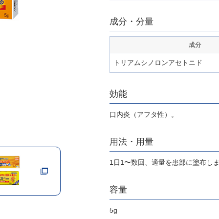
成分・分量
成分
トリアムシノロンアセトニド
効能
口内炎（アフタ性）。
用法・用量
1日1〜数回、適量を患部に塗布し
容量
5g