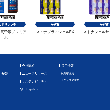
ニドリンク剤
かぜ薬
かぜ薬
ル黄帝液プレミア
ストナプラスジェルEX
ストナジェルサ
ム
会社情報
採用情報
ン税制
ニュースリリース
新卒採用
キャリア採用
サステナビリティ
English Site