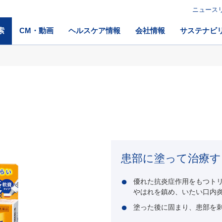
ニュース
索
CM・動画
ヘルスケア情報
会社情報
サステナビ
患部に塗って治療す
優れた抗炎症作用をもつト
やはれを鎮め、いたい口内
塗った後に固まり、患部を