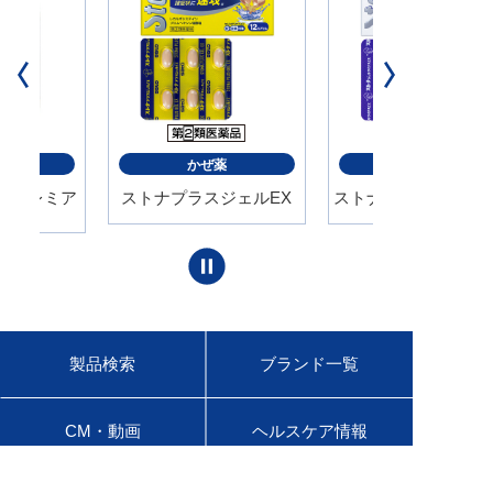
ンク剤
かぜ薬
かぜ薬
液プレミア
ストナプラスジェルEX
ストナジェルサイナス
製品検索
ブランド一覧
CM・動画
ヘルスケア情報
セルフメディケーション